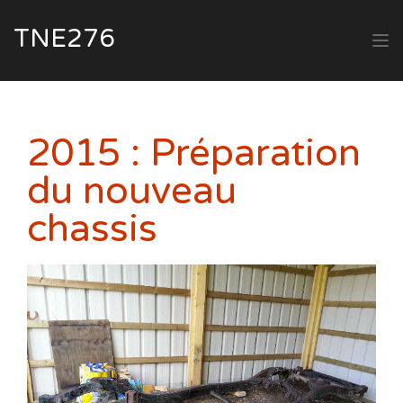
TNE276
2015 : Préparation
du nouveau
chassis